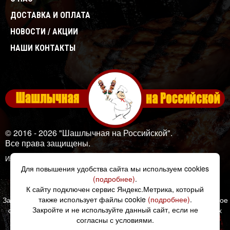
ДОСТАВКА И ОПЛАТА
НОВОСТИ / АКЦИИ
НАШИ КОНТАКТЫ
© 2016 - 2026 "Шашлычная на Российской".
Все права защищены.
Изображения: Designed by
Freepik
Для повышения удобства сайта мы используем cookies
(подробнее)
.
Создано в Unicode24.ru
К сайту подключен сервис Яндекс.Метрика, который
также использует файлы cookie
(подробнее)
.
Заполняя любые формы на данном сайте вы подтверждаете свое
Закройте и не используйте данный сайт, если не
совершеннолетие и соглашаетесь на обработку персональных
согласны с условиями.
данных в соответствии с
Условиями.