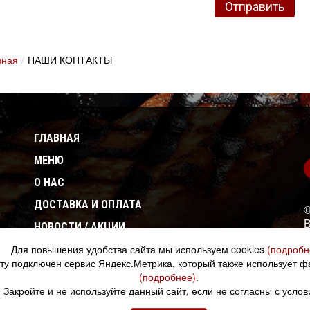
вная
/
НАШИ КОНТАКТЫ
ГЛАВНАЯ
МЕНЮ
О НАС
ДОСТАВКА И ОПЛАТА
©
В
НОВОСТИ / АКЦИИ
И
Для повышения удобства сайта мы используем cookies
НАШИ КОНТАКТЫ
(подробн
йту подключен сервис Яндекс.Метрика, который также использует ф
(подробнее)
.
Закройте и не используйте данный сайт, если не согласны с услов
Создано в Unicode24.ru