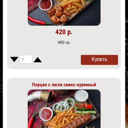
420 р.
450 гр.
Купить
Порция с люля свино-куринный