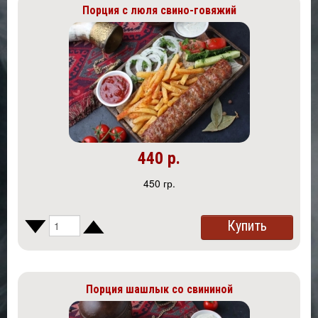
Порция с люля свино-говяжий
440 р.
450 гр.
Купить
Порция шашлык со свининой