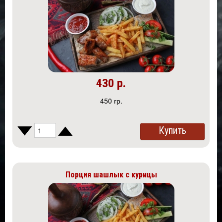
430 р.
450 гр.
Купить
Порция шашлык с курицы