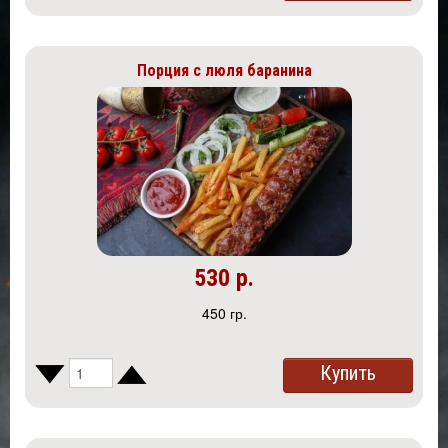
Порция с люля баранина
530 р.
450 гр.
Купить