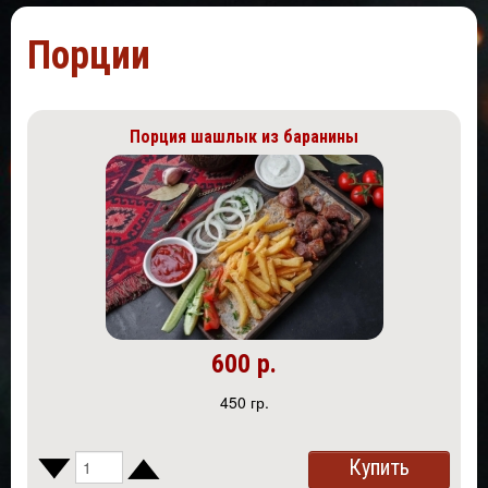
Порции
Порция шашлык из баранины
600 р.
450 гр.
Купить